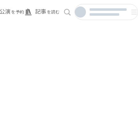
公演
記事
を予約
を読む