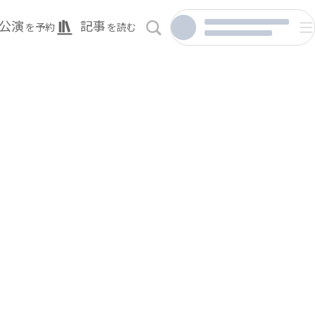
公演
記事
を予約
を読む