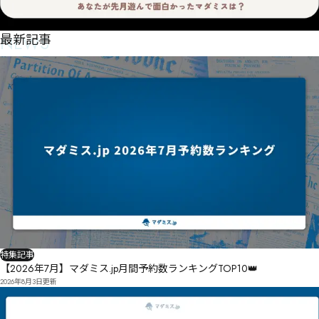
NEWS
最新記事
特集記事
【2026年7月】マダミス.jp月間予約数ランキングTOP10👑
2026年8月3日
更新