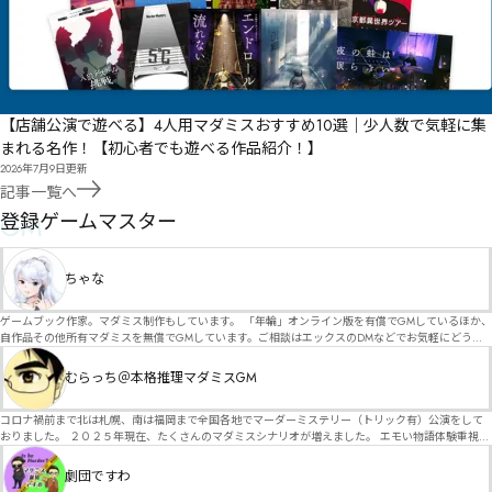
【店舗公演で遊べる】4人用マダミスおすすめ10選｜少人数で気軽に集
まれる名作！【初心者でも遊べる作品紹介！】
2026年7月9日
更新
記事一覧へ
GM
登録ゲームマスター
ちゃな
ゲームブック作家。マダミス制作もしています。 「年輪」オンライン版を有償でGMしているほか、
自作品その他所有マダミスを無償でGMしています。ご相談はエックスのDMなどでお気軽にどう
ぞ。
むらっち＠本格推理マダミスGM
コロナ禍前まで北は札幌、南は福岡まで全国各地でマーダーミステリー（トリック有）公演をして
おりました。 ２０２５年現在、たくさんのマダミスシナリオが増えました。 エモい物語体験重視の
シナリオがマダミス・マーダーミステリーというジャンル名でたくさんあるため、そのようなシナ
リオは簡単に遊べます。 しかし、２～３時間ずっと考え＆議論して、見たことないトリックが解け
劇団ですわ
る閃きや犯人として逃げ切る楽しみのある本格推理マーダーミステリーを見つけることが難しくな