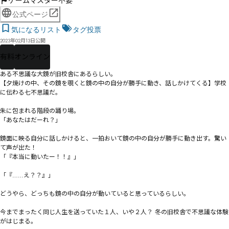
ゲームマスター不要
公式ページ
気になるリスト
タグ投票
2023年02月13日公開
有料
オンライン
ある不思議な大鏡が旧校舎にあるらしい。

【夕焼けの中、その鏡を覗くと鏡の中の自分が勝手に動き、話しかけてくる】学校
に伝わる七不思議だ。

朱に包まれる階段の踊り場。

「あなたはだーれ？」

鏡面に映る自分に話しかけると、一拍おいて鏡の中の自分が勝手に動き出す。驚い
て声が出た！

「『本当に動いたー！！』」

「『……え？？』」

どうやら、どっちも鏡の中の自分が動いていると思っているらしい。

今までまったく同じ人生を送っていた１人、いや２人？ 冬の旧校舎で不思議な体験
がはじまる。
