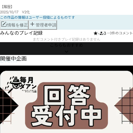
【履歴】

2025/10/17　V2化
この作品の情報はユーザー投稿によるものです
情報を修正
管理者申請
みんなのプレイ記録
-
3
・
0件のコメント
まだコメント付きプレイ記録はありません
こちらもおすすめ
Event
開催中企画