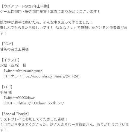
【ウズアワード2023年上半期】

ゲーム性部門・好き部門受賞！本当にありがとうございます！

鏡の中が勝手に動いたら。そんな事を思って作りました！

楽しんでもらえたら嬉しいです！『#ななナナ』で感想いただけると作者喜びま
す！

【BGM】

甘茶の音楽工房様

【イラスト】

水飴（空乃） 様

　Twitter→@mizuamememe

　ココナラ→https://coconala.com/users/2414241

【ロゴ】

千暁 様

　Twitter→@1000dawn

　BOOTH→https://1000dawn.booth.pm/

【Special Thanks】

テストプレイに参加してくださった皆様！

１回目から支えてくださった、坊さん＆ろわーる伯爵さん、ありがとうございま
す！！
