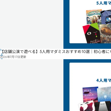
情
報
は
ユ
ー
ザ
ー
投
稿
に
【店舗公演で遊べる】5人用マダミスおすすめ10選｜初心者
よ
2026年7月17日
更新
る
も
の
で
す
情
報
管
を
理
み
修
者
ん
正