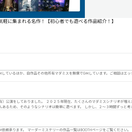
で気軽に集まれる名作！【初心者でも遊べる作品紹介！】
Mしているほか、自作品その他所有マダミスを無償でGMしています。ご相談はエッ
んのマダミスシナリオが増えました。 エモい物
リオは簡単に遊べます。 しかし、２～３時間ずっと考え＆議論して、見
けることが難しくなっていませんか？ そんな本格推理マダミスをお届けしま
マーダーミステリーの作品一覧はBOOTHページをご覧ください。 https://desuwa-