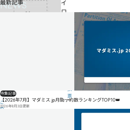
最新記事
NEWS
イ
ロ
ゲ
ー
ム
-
-
-
気
に
タ
な
グ
る
投
特集記事
リ
票
【2026年7月】マダミス.jp月間予約数ランキングTOP10👑
こ
ス
2026年8月3日
更新
の
ト
作
品
の