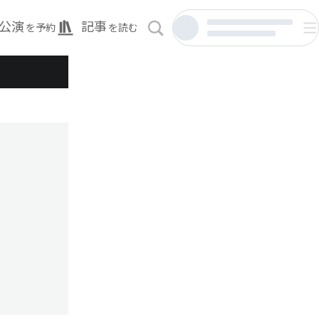
公演
記事
を予約
を読む