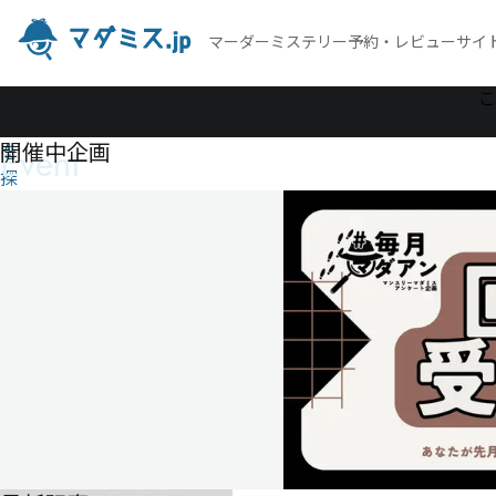
マーダーミステリー予約・レビューサイ
作
こ
品
開催中企画
Event
を
探
す
ナ
ナ
イ
ロ
ゲ
ー
ム
ナ
ナ