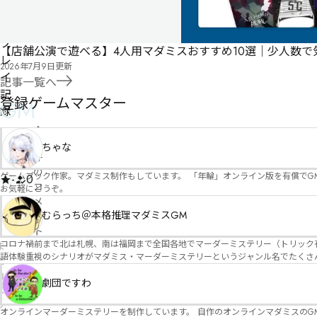
申
な
請
の
プ
【店舗公演で遊べる】4人用マダミスおすすめ10選｜少人数
レ
2026年7月9日
更新
イ
記事一覧へ
記
登録ゲームマスター
GM
録
・
0
ちゃな
件
の
ゲームブック作家。マダミス制作もしています。 「年輪」オンライン版を有償でG
-
0
コ
お気軽にどうぞ。
メ
むらっち＠本格推理マダミスGM
ン
ト
コロナ禍前まで北は札幌、南は福岡まで全国各地でマーダーミステリー（トリック有）公演をしておりました。 ２０２５年現在、たくさ
ま
語体験重視のシナリオがマダミス・マーダーミステリーというジャンル名でたくさんあるため、そのようなシナ
だ
たことないトリックが解ける閃きや犯人として逃げ切る楽しみのある本格推理マーダーミステリーを見つ
コ
す！
劇団ですわ
メ
ン
オンラインマーダーミステリーを制作しています。 自作のオンラインマダミスのGM依頼承ります。 