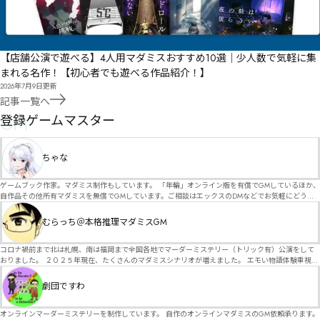
【店舗公演で遊べる】4人用マダミスおすすめ10選｜少人数で気軽に集
まれる名作！【初心者でも遊べる作品紹介！】
2026年7月9日
更新
記事一覧へ
GM
登録ゲームマスター
ちゃな
ゲームブック作家。マダミス制作もしています。 「年輪」オンライン版を有償でGMしているほか、
自作品その他所有マダミスを無償でGMしています。ご相談はエックスのDMなどでお気軽にどう
ぞ。
むらっち＠本格推理マダミスGM
コロナ禍前まで北は札幌、南は福岡まで全国各地でマーダーミステリー（トリック有）公演をして
おりました。 ２０２５年現在、たくさんのマダミスシナリオが増えました。 エモい物語体験重視の
シナリオがマダミス・マーダーミステリーというジャンル名でたくさんあるため、そのようなシナ
リオは簡単に遊べます。 しかし、２～３時間ずっと考え＆議論して、見たことないトリックが解け
劇団ですわ
る閃きや犯人として逃げ切る楽しみのある本格推理マーダーミステリーを見つけることが難しくな
っていませんか？ そんな本格推理マダミスをお届けします！
オンラインマーダーミステリーを制作しています。 自作のオンラインマダミスのGM依頼承ります。