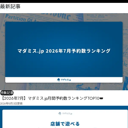
NEWS
最新記事
特集記事
【2026年7月】マダミス.jp月間予約数ランキングTOP10👑
2026年8月3日
更新