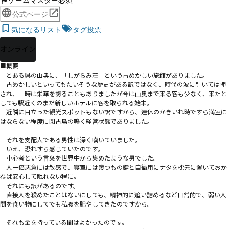
ゲームマスター必須
公式ページ
気になるリスト
タグ投票
オンライン
■概要

　とある県の山奥に、「しがらみ荘」という古めかしい旅館がありました。

　古めかしいといってもたいそうな歴史がある訳ではなく、時代の波に引いては押
され、一時は栄華を誇ることもありましたが今は山奥まで来る客も少なく、来たと
しても駅近くのまだ新しいホテルに客を取られる始末。

　近隣に目立った観光スポットもない訳ですから、連休のかきいれ時ですら満室に
はならない程度に閑古鳥の鳴く経営状態でありました。

　それを支配人である男性は深く嘆いていました。

　いえ、恐れすら感じていたのです。

　小心者という言葉を世界中から集めたような男でした。

　人一倍悪意には敏感で、寝室には幾つもの鍵と自衛用にナタを枕元に置いておか
ねば安心して眠れない程に。

　それにも訳があるのです。

　直接人を殺めたことはないにしても、精神的に追い詰めるなど日常的で、弱い人
間を食い物にしてでも私腹を肥やしてきたのですから。

　それも金を持っている間はよかったのです。
