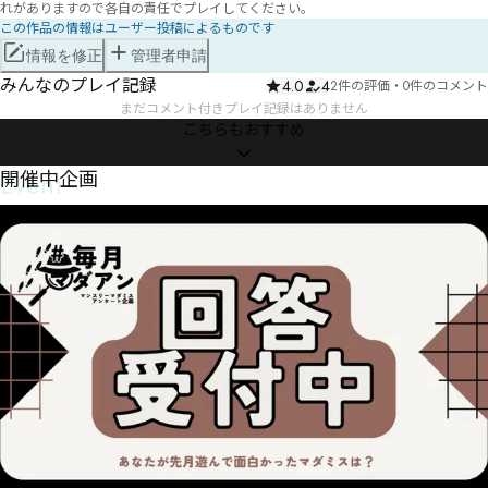
れがありますので各自の責任でプレイしてください。
この作品の情報はユーザー投稿によるものです
情報を修正
管理者申請
みんなのプレイ記録
4.0
4
2件の評価
・
0件のコメント
まだコメント付きプレイ記録はありません
こちらもおすすめ
Event
開催中企画