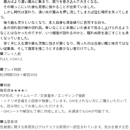
　澱みはより濃い澱みに集まり、周りを巻き込んで大きくなる。

　その端っこにいた彼も恩恵に授かることが出来ていました。

　しかし時代は変わり、清い水が澱みを押し流してしまえば住む場所を失ってしま
う。

　後ろ盾も次々といなくなり、本人自身も資金繰りに苦労する日々。

　金の切れ目が縁の切れ目。幸いなことに末端にいた彼まで吊るし上げられるよう
なことはなかったのですが、いつ報復が訪れるのかと、眠れぬ夜を過ごすことも多
くなっていました。

　安く手に入る酒や薬も次第に効きが悪くなり、残ったのは古臭い館と味方ではな
■プレイ人数

PL4人＋GM1人

■プレイ時間

約2時間30分＋解説30分

■特徴

難易度★★★★☆

PDF形式／タイムループ／文章量多／エンディング複数

・シナリオ全編を小説家が執筆しています。GMをされない方にご購入いただいて
も、読み物としてお楽しみいただけます。

・GMシートや解説も丁寧に作成しました。未通過でもGMが可能です。

■注意事項

性被害に関する表現及びグロテスクな表現が一部含まれています。気分を害する恐