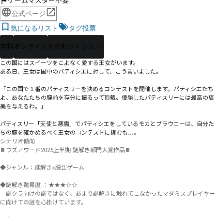
ゲームマスター不要
公式ページ
気になるリスト
タグ投票
有料
オンライン
その他ジャンル・1
この国にはスイーツをこよなく愛する王女がいます。

ある日、王女は国中のパティシエに対して、こう言いました。

「この国で１番のパティスリーを決めるコンテストを開催します。パティシエたち
よ、あなたたちの腕前を存分に振るって頂戴。優勝したパティスリーには最高の褒
美を与えるわ。」

パティスリー「天使と悪魔」でパティシエをしているモカとブラウニーは、自分た
ちの腕を確かめるべく王女のコンテストに挑むも...。
シナリオ傾向

🍫ウズアワード2025上半期 謎解き部門大賞作品🍫

◆ジャンル：謎解き×脱出ゲーム

◆謎解き難易度 ：★★★☆☆

　謎クラ向けの謎ではなく、あまり謎解きに触れてこなかったマダミスプレイヤー
に向けての謎を心掛けています。
