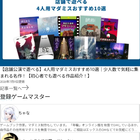
【店舗公演で遊べる】4人用マダミスおすすめ10選｜少人数で気軽に集
まれる名作！【初心者でも遊べる作品紹介！】
2026年7月9日
更新
記事一覧へ
GM
登録ゲームマスター
ちゃな
ゲームブック作家。マダミス制作もしています。 「年輪」オンライン版を有償でGMしているほか、
自作品その他所有マダミスを無償でGMしています。ご相談はエックスのDMなどでお気軽にどう
ぞ。