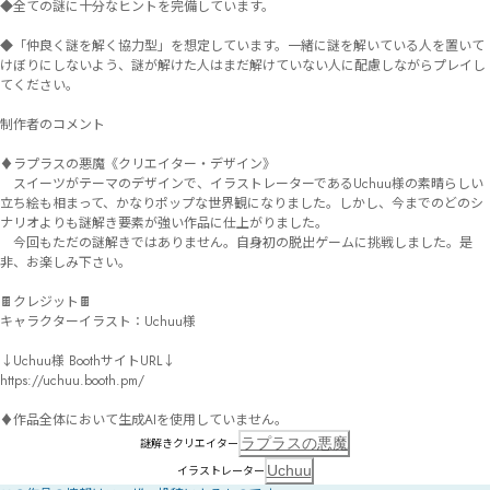
◆全ての謎に十分なヒントを完備しています。

◆「仲良く謎を解く協力型」を想定しています。一緒に謎を解いている人を置いて
けぼりにしないよう、謎が解けた人はまだ解けていない人に配慮しながらプレイし
てください。

制作者のコメント

♦︎ラプラスの悪魔《クリエイター・デザイン》

　スイーツがテーマのデザインで、イラストレーターであるUchuu様の素晴らしい
立ち絵も相まって、かなりポップな世界観になりました。しかし、今までのどのシ
ナリオよりも謎解き要素が強い作品に仕上がりました。

　今回もただの謎解きではありません。自身初の脱出ゲームに挑戦しました。是
非、お楽しみ下さい。

🍫クレジット🍫

キャラクターイラスト：Uchuu様

↓Uchuu様 BoothサイトURL↓ 

https://uchuu.booth.pm/

♦︎作品全体において生成AIを使用していません。
ラプラスの悪魔
謎解きクリエイター
Uchuu
イラストレーター