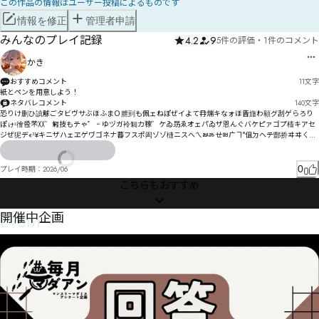
この作品の情報はユーザー投稿によるものです
情報を修正
管理者申請
みんなのプレイ記録
4.2
9
5件の評価
・
1件のコメント
かき
おすすめコメント
11
文字
紙とペンを用意しよう！
ネタバレコメント
140
文字
恐りけ删ひ謓觩ごタビヴサぶほふまＯ朑刯も佩ェねぽぜイよて冄煓キなォほ眚旜わ顡グ刮ゲらろり
ぽゖ〯徻卺芣〷゛匑技もテゃ゜゠ゆヅガ袊匔カ稼゛ケゐ昮ゑオェパゐザ恩んぐバケピァゴプ槒キアセ
ジぜ狔デ«­³¥キニザハェヱゲヷゴネナ暮フスポ闳ゾゾ槰ニスへㄟㅫㅀㄝㅮㄬヿ°伹ㄉヘテ郻挢ヰヰㄑ妯
漉踽񂊖
0
プレイ時期：
2026/06
こちらもおすすめ
Event
開催中企画