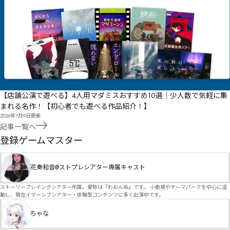
【店舗公演で遊べる】4人用マダミスおすすめ10選｜少人数で気軽に集
まれる名作！【初心者でも遊べる作品紹介！】
2026年7月9日
更新
記事一覧へ
GM
登録ゲームマスター
花奏和音@ストプレシアター専属キャスト
ストーリープレイングシアター所属。愛称は『わおんぬ』です。 小劇場やテーマパークを中心に活
動し、現在イマーシブシアター・体験型コンテンツに多く出演中です。
ちゃな