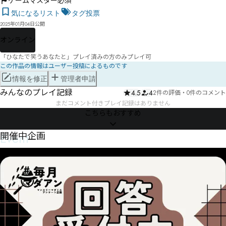
ゲームマスター必須
気になるリスト
タグ投票
2025年01月04日公開
オンライン
「ひなたで笑うあなたと」プレイ済みの方のみプレイ可
この作品の情報はユーザー投稿によるものです
情報を修正
管理者申請
みんなのプレイ記録
4.5
4
2件の評価
・
0件のコメント
まだコメント付きプレイ記録はありません
こちらもおすすめ
Event
開催中企画