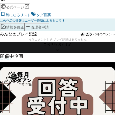
-
公式ページ
気になるリスト
タグ投票
この作品の情報はユーザー投稿によるものです
情報を修正
管理者申請
みんなのプレイ記録
-
0
・
0件のコメント
まだコメント付きプレイ記録はありません
こちらもおすすめ
Event
開催中企画