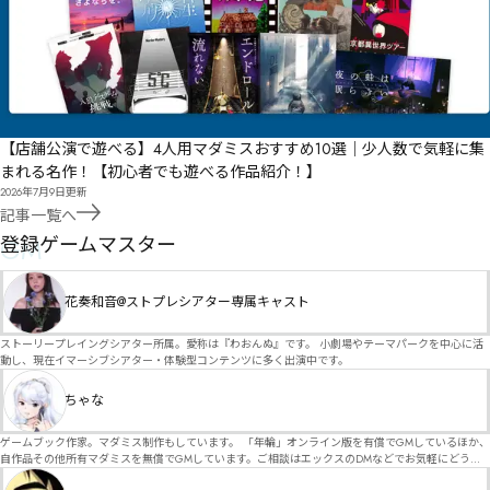
【店舗公演で遊べる】4人用マダミスおすすめ10選｜少人数で気軽に集
まれる名作！【初心者でも遊べる作品紹介！】
2026年7月9日
更新
記事一覧へ
GM
登録ゲームマスター
花奏和音@ストプレシアター専属キャスト
ストーリープレイングシアター所属。愛称は『わおんぬ』です。 小劇場やテーマパークを中心に活
動し、現在イマーシブシアター・体験型コンテンツに多く出演中です。
ちゃな
ゲームブック作家。マダミス制作もしています。 「年輪」オンライン版を有償でGMしているほか、
自作品その他所有マダミスを無償でGMしています。ご相談はエックスのDMなどでお気軽にどう
ぞ。