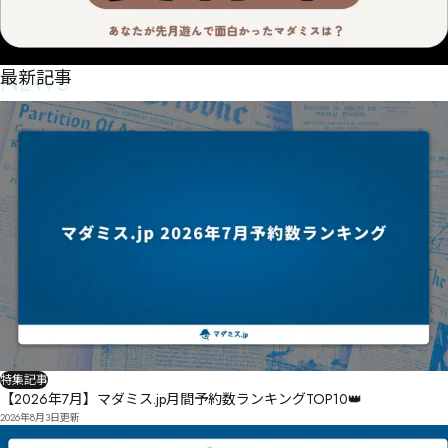
NEWS
最新記事
特集記事
【2026年7月】マダミス.jp月間予約数ランキングTOP10👑
2026年8月3日
更新