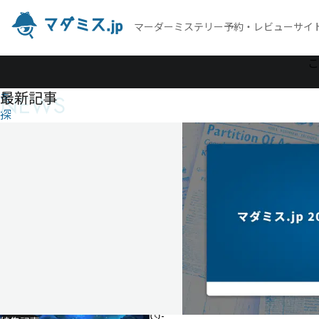
マーダーミステリー予約・レビューサイ
作
こ
品
最新記事
NEWS
を
探
す
THE
SURVIVORS
MUST DIE
THE
SURVIVORS
MUST
DIE
-
-