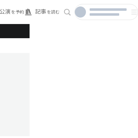
公演
記事
を予約
を読む