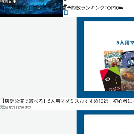
特集記事
-
【2026年7月】マダミス.jp月間予約数ランキングTOP10👑
気
2026年8月3日
更新
に
タ
な
グ
る
投
リ
票
ス
こ
ト
の
作
品
の
情
報
は
【店舗公演で遊べる】5人用マダミスおすすめ10選｜初心者
ユ
2026年7月17日
更新
ー
ザ
ー
投