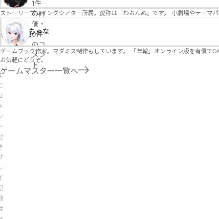
1件
ストーリープレイングシアター所属。愛称は『わおんぬ』です。 小劇場やテーマ
の評
価
・
ちゃな
2.0
3
0件
のコ
ゲームブック作家。マダミス制作もしています。 「年輪」オンライン版を有償でG
メン
お気軽にどうぞ。
ト
ゲームマスター一覧へ
ま
だ
コ
メ
ン
ト
付
き
プ
レ
イ
記
録
は