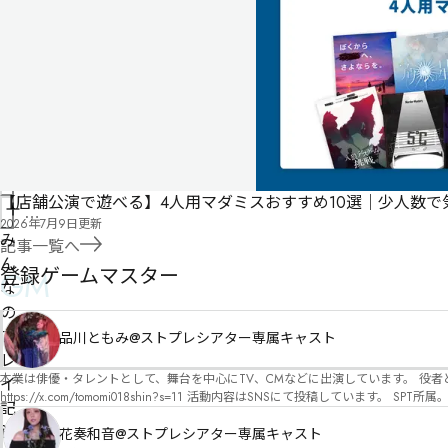
稿
に
よ
る
も
の
で
す
情
【店舗公演で遊べる】4人用マダミスおすすめ10選｜少人数
報
管
2026年7月9日
更新
を
理
み
記事一覧へ
修
者
ん
登録ゲームマスター
GM
正
申
な
請
の
プ
品川ともみ@ストプレシアター専属キャスト
レ
本業は俳優・タレントとして、舞台を中心にTV、CMなどに出演しています。 役者としての視点から、皆様の物語体験を深めるお手伝いができればと思っています。
イ
https://x.com/tomomi018shin?s=11 活動内容はSNSにて投稿しています。 SPT所属。 ストーリープレイングシアター「星詠みの標」にてGMデビュー。 ボードゲーム×体感型演劇 イマ
記
ーシブカフェ「コアクト」(不定期開催)出演中。
録
花奏和音@ストプレシアター専属キャスト