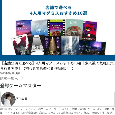
【店舗公演で遊べる】4人用マダミスおすすめ10選｜少人数で気軽に集
まれる名作！【初心者でも遊べる作品紹介！】
2026年7月9日
更新
記事一覧へ
GM
登録ゲームマスター
星乃圭吾
2019年より、マーダーミステリーのゲームマスター(GM)として活動を開始いたしました。 俳優・声
優・アイドルとしての活動経験を活かし、GMとしての進行だけでなく、作品内のNPCを演じなが