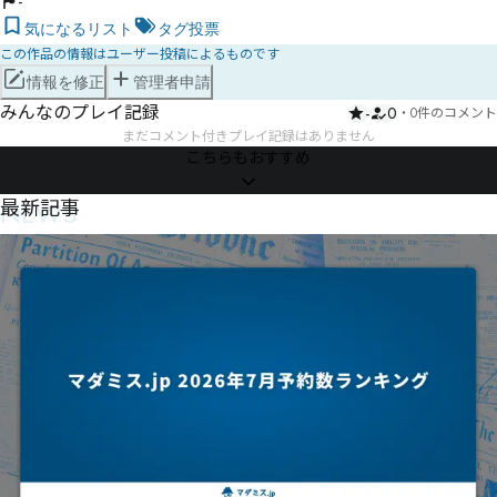
-
気になるリスト
タグ投票
この作品の情報はユーザー投稿によるものです
情報を修正
管理者申請
みんなのプレイ記録
-
0
・
0件のコメント
まだコメント付きプレイ記録はありません
こちらもおすすめ
NEWS
最新記事