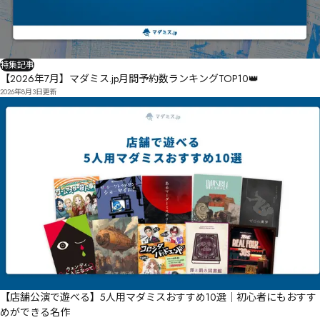
特集記事
【2026年7月】マダミス.jp月間予約数ランキングTOP10👑
2026年8月3日
更新
【店舗公演で遊べる】5人用マダミスおすすめ10選｜初心者にもおすす
めができる名作