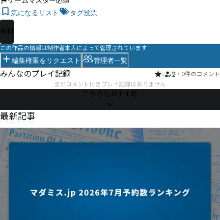
ゲームマスター必須
気になるリスト
タグ投票
有料
この作品の情報は制作者本人によって管理されています
編集権限をリクエスト
管理者一覧
みんなのプレイ記録
-
2
・
0件のコメント
まだコメント付きプレイ記録はありません
こちらもおすすめ
NEWS
最新記事