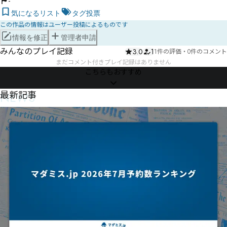
-
気になるリスト
タグ投票
この作品の情報はユーザー投稿によるものです
情報を修正
管理者申請
みんなのプレイ記録
3.0
1
1件の評価
・
0件のコメント
まだコメント付きプレイ記録はありません
こちらもおすすめ
NEWS
最新記事