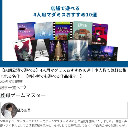
【店舗公演で遊べる】4人用マダミスおすすめ10選｜少人数で気軽に集
まれる名作！【初心者でも遊べる作品紹介！】
2026年7月9日
更新
記事一覧へ
GM
登録ゲームマスター
星乃圭吾
2019年より、マーダーミステリーのゲームマスター(GM)として活動を開始いたしました。 俳優・声
優・アイドルとしての活動経験を活かし、GMとしての進行だけでなく、作品内のNPCを演じなが