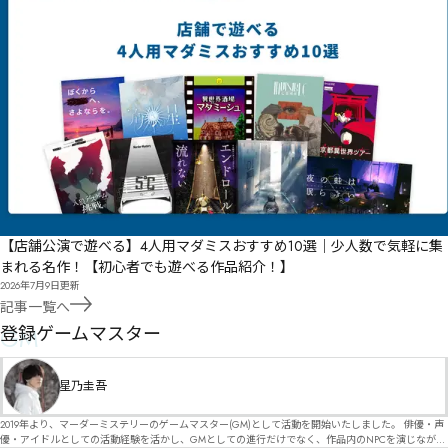
【店舗公演で遊べる】4人用マダミスおすすめ10選｜少人数で気軽に集
まれる名作！【初心者でも遊べる作品紹介！】
2026年7月9日
更新
記事一覧へ
GM
登録ゲームマスター
星乃圭吾
2019年より、マーダーミステリーのゲームマスター(GM)として活動を開始いたしました。 俳優・声
優・アイドルとしての活動経験を活かし、GMとしての進行だけでなく、作品内のNPCを演じなが