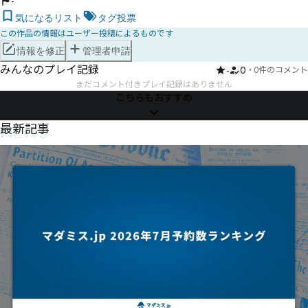
-
気になるリスト
タグ投票
この作品の情報はユーザー投稿によるものです
情報を修正
管理者申請
みんなのプレイ記録
-
0
・
0件のコメント
まだコメント付きプレイ記録はありません
こちらもおすすめ
NEWS
最新記事