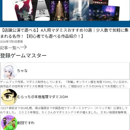
【店舗公演で遊べる】4人用マダミスおすすめ10選｜少人数で気軽に集
まれる名作！【初心者でも遊べる作品紹介！】
2026年7月9日
更新
記事一覧へ
GM
登録ゲームマスター
ちゃな
ゲームブック作家。マダミス制作もしています。 「年輪」オンライン版を有償でGMしているほか、
自作品その他所有マダミスを無償でGMしています。ご相談はエックスのDMなどでお気軽にどう
ぞ。
むらっち＠本格推理マダミスGM
コロナ禍前まで北は札幌、南は福岡まで全国各地でマーダーミステリー（トリック有）公演をして
おりました。 ２０２５年現在、たくさんのマダミスシナリオが増えました。 エモい物語体験重視の
シナリオがマダミス・マーダーミステリーというジャンル名でたくさんあるため、そのようなシナ
リオは簡単に遊べます。 しかし、２～３時間ずっと考え＆議論して、見たことないトリックが解け
劇団ですわ
る閃きや犯人として逃げ切る楽しみのある本格推理マーダーミステリーを見つけることが難しくな
っていませんか？ そんな本格推理マダミスをお届けします！