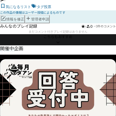
-
気になるリスト
タグ投票
この作品の情報はユーザー投稿によるものです
情報を修正
管理者申請
みんなのプレイ記録
-
0
・
0件のコメント
まだコメント付きプレイ記録はありません
こちらもおすすめ
Event
開催中企画