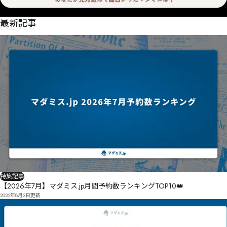
NEWS
最新記事
特集記事
【2026年7月】マダミス.jp月間予約数ランキングTOP10👑
2026年8月3日
更新