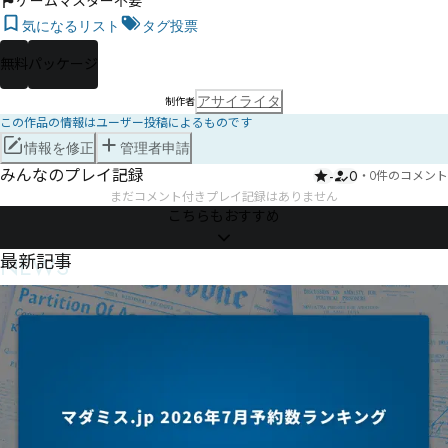
ゲームマスター不要
気になるリスト
タグ投票
無料
パッケージ
アサイライタ
制作者
この作品の情報はユーザー投稿によるものです
情報を修正
管理者申請
みんなのプレイ記録
-
0
・
0件のコメント
まだコメント付きプレイ記録はありません
こちらもおすすめ
NEWS
最新記事