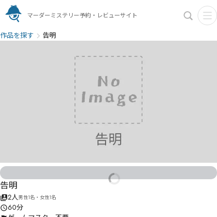
マーダーミステリー予約・レビューサイト
作品を探す
告明
告明
2人
男性1名・女性1名
60分