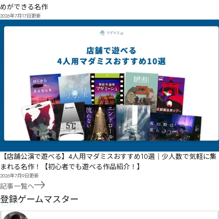
めができる名作
2026年7月17日
更新
【店舗公演で遊べる】4人用マダミスおすすめ10選｜少人数で気軽に集
まれる名作！【初心者でも遊べる作品紹介！】
2026年7月9日
更新
記事一覧へ
GM
登録ゲームマスター