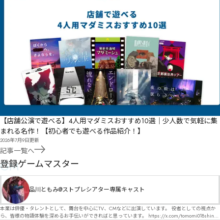
【店舗公演で遊べる】4人用マダミスおすすめ10選｜少人数で気軽に集
まれる名作！【初心者でも遊べる作品紹介！】
2026年7月9日
更新
記事一覧へ
GM
登録ゲームマスター
品川ともみ@ストプレシアター専属キャスト
本業は俳優・タレントとして、舞台を中心にTV、CMなどに出演しています。 役者としての視点か
ら、皆様の物語体験を深めるお手伝いができればと思っています。 https://x.com/tomomi018shin?