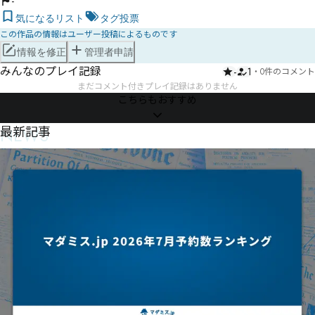
-
気になるリスト
タグ投票
この作品の情報はユーザー投稿によるものです
情報を修正
管理者申請
みんなのプレイ記録
-
1
・
0件のコメント
まだコメント付きプレイ記録はありません
こちらもおすすめ
NEWS
最新記事