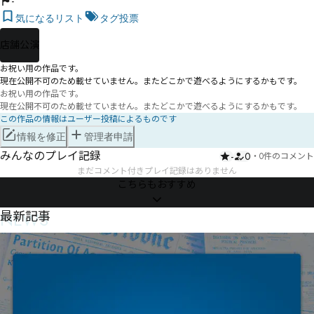
-
気になるリスト
タグ投票
店舗公演
お祝い用の作品です。

現在公開不可のため載せていません。またどこかで遊べるようにするかもです。
お祝い用の作品です。

現在公開不可のため載せていません。またどこかで遊べるようにするかもです。
この作品の情報はユーザー投稿によるものです
情報を修正
管理者申請
みんなのプレイ記録
-
0
・
0件のコメント
まだコメント付きプレイ記録はありません
こちらもおすすめ
NEWS
最新記事