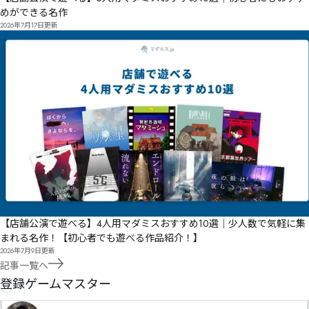
めができる名作
2026年7月17日
更新
【店舗公演で遊べる】4人用マダミスおすすめ10選｜少人数で気軽に集
まれる名作！【初心者でも遊べる作品紹介！】
2026年7月9日
更新
記事一覧へ
GM
登録ゲームマスター