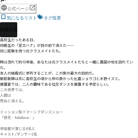
-
公式ページ
気になるリスト
タグ投票
店舗公演
高校生だったある日、

同級生の「足立ハナ」が目の前で消えた──

同じ経験を持つ元クラスメイトたち。

時は流れて約10年後、あなたは元クラスメイトたちと一緒に異国の地を訪れてい
た。

友人の結婚式に参列することが、この旅の最大の目的だ。

新郎新婦は共に高校生の頃から仲の良かった比嘉ショウゴと木野イズミ。

披露宴では、二人の趣味である社交ダンスを披露する予定らしい。
この世界では、

人間は

死ぬと消える。

ミッション型イマーシブダンスショー

「徒花 - AdaBana - 」

参加者が演じる8名と

キャスト/ダンサー2名
