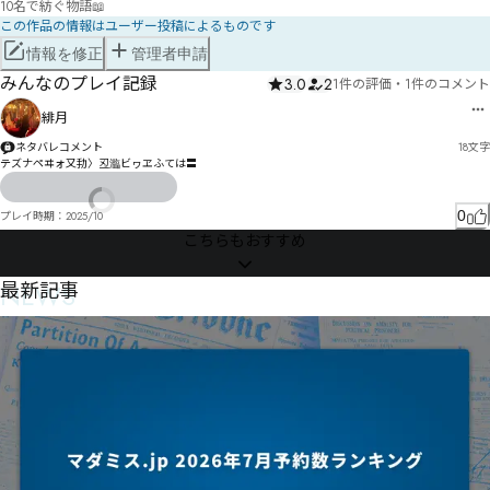
10名で紡ぐ物語📖
この作品の情報はユーザー投稿によるものです
情報を修正
管理者申請
みんなのプレイ記録
3.0
2
1件の評価
・
1件のコメント
緋月
ネタバレコメント
18
文字
テズナペヰォ又劧〉丒瀶ビヮヱふては〓
0
プレイ時期：
2025/10
こちらもおすすめ
NEWS
最新記事