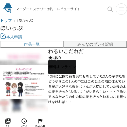
マーダーミステリー予約・レビューサイト
トップ
ほいっぷ
ほいっぷ
本人申請
作品一覧
みんなのプレイ記録
わるいこだれだ
-
0
無料
オンライン
13時に公園で待ち合わせをしていた3人の子供たち
どうやらこの3人の中にはこの公園の隣に住んでい
る桜が大好きな桜おじさんが大切にしていた桜の木
の枝を折った”わるいこ”がいるらしい・・・？急い
であなたたちの中の桜の枝を折ったわるいこを見つ
けなければ！！
2人
40分
GM不要