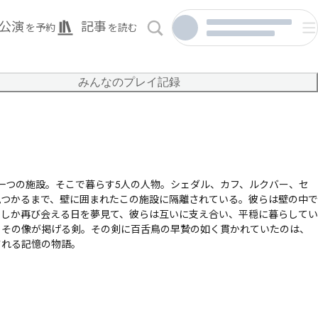
公演
記事
を予約
を読む
みんなのプレイ記録
む一つの施設。そこで暮らす5人の人物。シェダル、カフ、ルクバー、セ
見つかるまで、壁に囲まれたこの施設に隔離されている。彼らは壁の中で
つしか再び会える日を夢見て、彼らは互いに支え合い、平穏に暮らしてい
るその像が掲げる剣。その剣に百舌鳥の早贄の如く貫かれていたのは、
される記憶の物語。