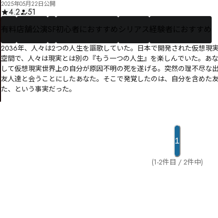
2025年05月22日公開
4.2
51
有料
店舗公演
SF
初心者におすすめ
シリアス
経験者におすすめ
2036年、人々は2つの人生を謳歌していた。日本で開発された仮想現実
空間で、人々は現実とは別の『もう一つの人生』を楽しんでいた。あ
して仮想現実世界上の自分が原因不明の死を遂げる。突然の理不尽な
友人達と会うことにしたあなた。そこで発覚したのは、自分を含めた
た、という事実だった。
1
(1-2件目 / 2件中)