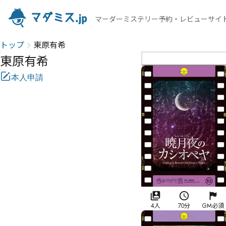
マーダーミステリー予約・レビューサイ
トップ
東原有希
東原有希
本人申請
4人
70分
GM必須