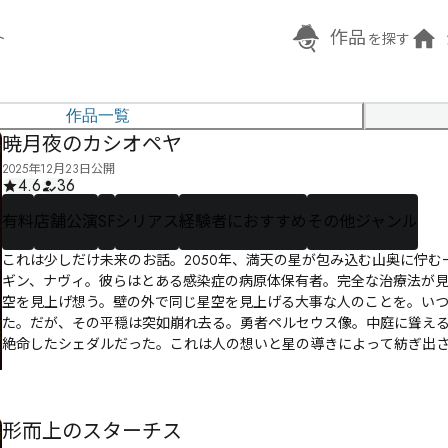
作品
ト
を探す
作品一覧
暁月夜のカシオペヤ
2025年12月23日公開
4.6
36
有料
店舗公演
SF
シリアス
経験者におすすめ
その他ジャンル
これは少しだけ未来のお話。2050年、満天の星が包み込む山奥に佇
ギン、ナヴィ。彼らはとある感染症の病原体保有者。完全な治療法が
空を見上げ想う。壁の外で同じ星空を見上げる大事な人のことを。い
た。だが、その平穏は突如崩れ去る。勇者ペルセウス像。中庭に聳え
絶命したシェダルだった。これは人の想いと星の導きによって紡ぎ出
形而上のスターチス