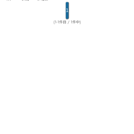
な終末を迎えるのだろうか。
1
(1-1件目 / 1件中)