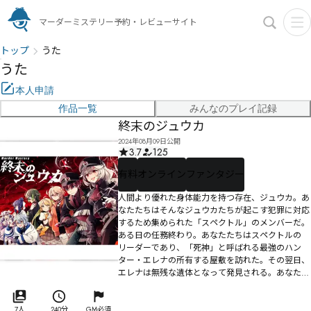
マーダーミステリー予約・レビューサイト
トップ
うた
うた
本人申請
作品一覧
みんなのプレイ記録
終末のジュウカ
2024年08月09日公開
3.7
125
有料
オンライン
ファンタジー
人間より優れた身体能力を持つ存在、ジュウカ。あ
なたたちはそんなジュウカたちが起こす犯罪に対応
するため集められた「スペクトル」のメンバーだ。
ある日の任務終わり。あなたたちはスペクトルの
リーダーであり、「死神」と呼ばれる最強のハン
ター・エレナの所有する屋敷を訪れた。その翌日、
エレナは無残な遺体となって発見される。あなたた
ちはすぐに察することだろう。エレナを殺した犯人
は、この中の誰かだ——マーダーミステリー『終末
のジュウカ』——あなたたちは何を想い、どのよう
7人
240分
GM必須