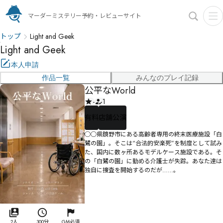
マーダーミステリー予約・レビューサイト
トップ
Light and Geek
Light and Geek
本人申請
作品一覧
みんなのプレイ記録
公平なWorld
-
1
有料
店舗公演
○○県鏡野市にある高齢者専用の終末医療施設「白
鷺の園」。そこは“合法的安楽死”を制度として試み
た、国内に数ヶ所あるモデルケース施設である。そ
の「白鷺の園」に勤める介護士が失踪。あなた達は
独自に捜査を開始するのだが……。
2人
300分
GM必須