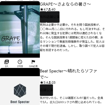
GRAPE〜さよならの暑さ〜
4.7
40
有料
店舗公演
死刑は必要か不必要か。それを問う国民投票が、
○○年××月△△日に行われる。もし可決すれば、そ
れ以降に発生する犯罪には死刑は適応されなくな
る。そんな国民投票を1週間後に控えた日の朝、あ
るマンションで無差別殺傷事件が発生した。犯人は
その場で現行犯逮捕。しかし、取り調べで犯人は容
疑を否認するのだった。
2人
270分
GM必須
Beat Specter〜晴れたらソファ
で〜
3.4
25
店舗公演
気が付いたら、そこは雑居ビルの1室だった。全員
で5人。出入口はロックされ閉じ込められている。