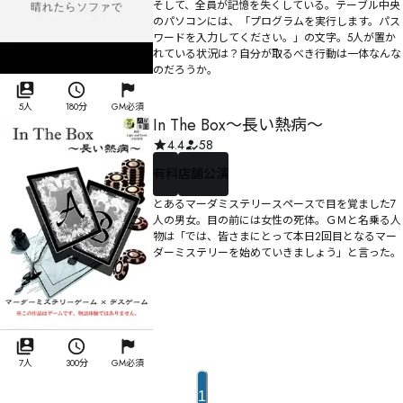
そして、全員が記憶を失くしている。テーブル中央
のパソコンには、「プログラムを実行します。パス
ワードを入力してください。」の文字。5人が置か
れている状況は？自分が取るべき行動は一体なんな
のだろうか。
5人
180分
GM必須
In The Box〜長い熱病〜
4.4
58
有料
店舗公演
とあるマーダミステリースペースで目を覚ました7
人の男女。目の前には女性の死体。ＧＭと名乗る人
物は「では、皆さまにとって本日2回目となるマー
ダーミステリーを始めていきましょう」と言った。
7人
300分
GM必須
1