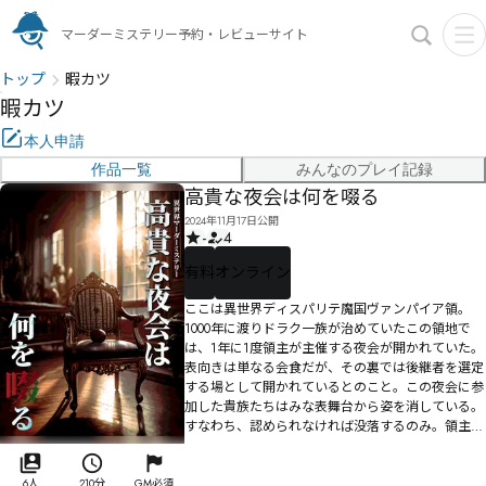
マーダーミステリー予約・レビューサイト
トップ
暇カツ
暇カツ
本人申請
作品一覧
みんなのプレイ記録
高貴な夜会は何を啜る
2024年11月17日公開
-
4
有料
オンライン
ここは異世界ディスパリテ魔国ヴァンパイア領。
1000年に渡りドラク一族が治めていたこの領地で
は、1年に1度領主が主催する夜会が開かれていた。
表向きは単なる会食だが、その裏では後継者を選定
する場として開かれているとのこと。この夜会に参
加した貴族たちはみな表舞台から姿を消している。
すなわち、認められなければ没落するのみ。領主に
認められるか、はたまた見限られるか、自身の存亡
をかけ集まった者たちの運命やいかに…。
6人
210分
GM必須