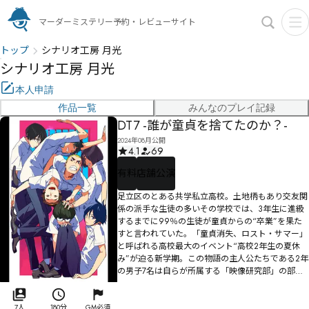
マーダーミステリー予約・レビューサイト
トップ
シナリオ工房 月光
シナリオ工房 月光
本人申請
作品一覧
みんなのプレイ記録
DT7 -誰が童貞を捨てたのか？-
2024年08月公開
4.1
69
有料
店舗公演
足立区のとある共学私立高校。土地柄もあり交友関
係の派手な生徒の多いその学校では、3年生に進級
するまでに99％の生徒が童貞からの“卒業”を果た
すと言われていた。「童貞消失、ロスト・サマー」
と呼ばれる高校最大のイベント“高校2年生の夏休
み”が迫る新学期。この物語の主人公たちである2年
の男子7名は自らが所属する「映像研究部」の部室
に集まり、今日もくだらない雑談に花を咲かせてい
た。その心地よい空間が、いつまでも続くと信じ
て……。
7人
180分
GM必須