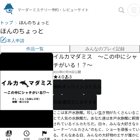
マーダーミステリー予約・レビューサイト
トップ
ほんのちょっと
ほんのちょっと
本人申請
作品一覧
みんなのプレイ記録
イルカマダミス ～この中にシャ
チがいる！？～
2023年07月18日公開
4.0
3
無料
オンライン
コミカル
お友達同士におすすめ
ここは本戸水族館。珍しい生き物がたくさんいるこ
とで人気の水族館だ。あなた達は本戸水族館に飼育
されているイルカたちだ。日々、みんな大好きなト
レーナー“ハルカさん”のもと、ショーを頑張ってい
る。そんなある日、みんなの大好物のエサが誰かに
4人
30分
GM不要