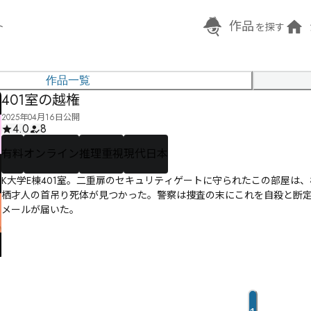
作品
ト
を探す
作品一覧
401室の越権
2025年04月16日公開
4.0
8
有料
オンライン
推理重視
現代日本
K大学E棟401室。二重扉のセキュリティゲートに守られたこの部屋は
栖才人の首吊り死体が見つかった。警察は捜査の末にこれを自殺と断
メールが届いた。