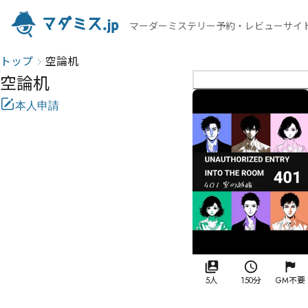
マーダーミステリー予約・レビューサイ
トップ
空論机
空論机
本人申請
5人
150分
GM不要